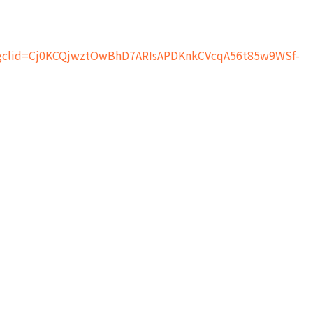
clid=Cj0KCQjwztOwBhD7ARIsAPDKnkCVcqA56t85w9WSf-