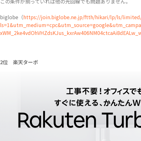
この条件が揃っていれば他の光回線でも問題ありません。
biglobe（
https://join.biglobe.ne.jp/ftth/hikari/lp/ls/limited
ls=1&utm_medium=cpc&utm_source=google&utm_campaig
xWM_2ke4vdOhVHZdsKJus_kxrAw406NM04ctcaAi8dEALw_
2位 楽天ターボ