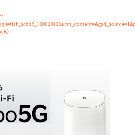
/?
n=ftth_schb2_10000019&utm_content=&gad_source=1&g
wcB
）