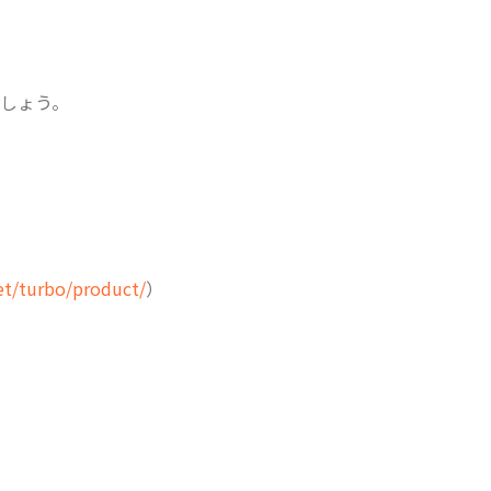
しょう。
net/turbo/product/
）