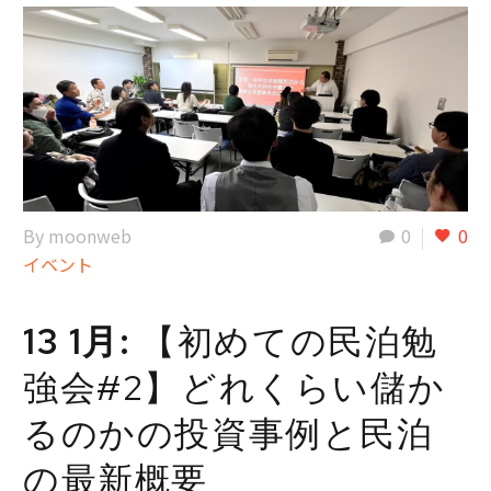
By moonweb
0
0
イベント
13 1月:
【初めての民泊勉
強会#2】どれくらい儲か
るのかの投資事例と民泊
の最新概要