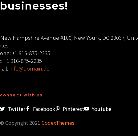
businesses!
 New Hampshire Avenue #100, New Yourk, DC 20037, Uni
ates
one: +1 916-875-2235
x: +1 916-875-2235
ail:
info@domain.tld
connect with us
Twitter
Facebook
Pinterest
Youtube
© Copyright 2021
CodexThemes