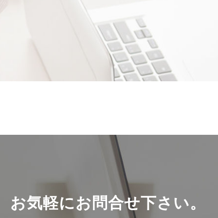
sit
ametcon
ametcon
sectetur
sectetur
adipisicing
adipisicing
elit,
elit,
sed
sed
doiusmod
doiusmod
tempor
tempor
incidilabore
incidilabore
et
et
dolore
dolore
magna
magna
aliqua.
aliqua.
Ut
Ut
enim
enim
ad
ad
mini
お気軽にお問合せ下さい。
mini
veniam,