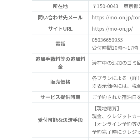
所在地
〒150-0043 東
問い合わせ先メール
https://mo-on.jp/co
サイトURL
https://mo-on.jp/
05036659955
電話
受付時間10時〜17時
追加手数料等の追加料
滞在中の追加のゴミ回
金
各プランによる（詳
販売価格
※表示価格には、税
サービス提供時期
ご予約された宿泊日
【現地精算】
現金、クレジットカ
受付可能な決済手段
【オンライン予約等
予約完了時にクレジ